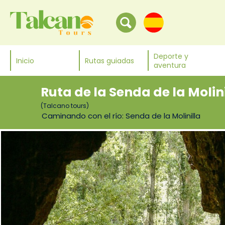
Deporte y
Inicio
Rutas guiadas
aventura
Ruta de la Senda de la Molin
(Talcano tours)
Caminando con el río: Senda de la Molinilla