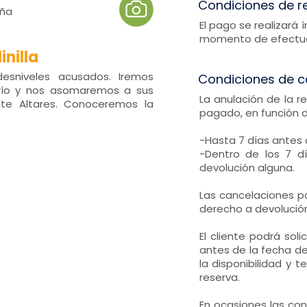
Condiciones de r
aña
El pago se realizará
momento de efectuar
inilla
desniveles acusados. Iremos
Condiciones de c
 río y nos asomaremos a sus
La anulación de la r
ete Altares. Conoceremos la
pagado, en función 
-Hasta 7 días antes 
-Dentro de los 7 dí
devolución alguna.
Las cancelaciones pa
derecho a devolución
El cliente podrá sol
antes de la fecha de 
la disponibilidad y 
reserva.
En ocasiones las co