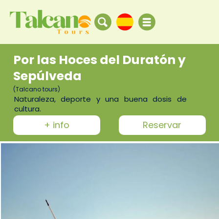
Por las Hoces del Duratón y
Sepúlveda
(Talcano tours)
Naturaleza, deporte y una buena dosis de
cultura.
+ info
Reservar