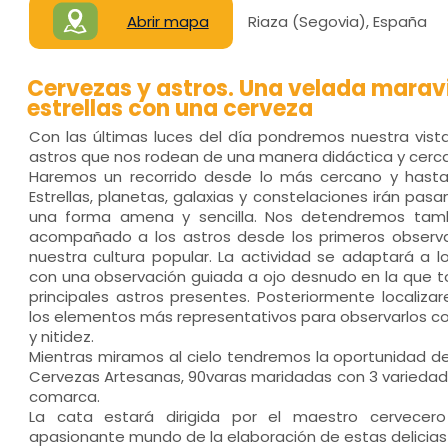
Abrir mapa
Riaza (Segovia), España
Cervezas y astros. Una velada maravi
estrellas con una cerveza
Con las últimas luces del día pondremos nuestra vista
astros que nos rodean de una manera didáctica y cerc
Haremos un recorrido desde lo más cercano y hasta 
Estrellas, planetas, galaxias y constelaciones irán pas
una forma amena y sencilla. Nos detendremos tamb
acompañado a los astros desde los primeros observ
nuestra cultura popular. La actividad se adaptará a 
con una observación guiada a ojo desnudo en la que 
principales astros presentes. Posteriormente localiz
los elementos más representativos para observarlos c
y nitidez.
Mientras miramos al cielo tendremos la oportunidad de
Cervezas Artesanas, 90varas maridadas con 3 variedad
comarca.
La cata estará dirigida por el maestro cervecero
apasionante mundo de la elaboración de estas delicias 