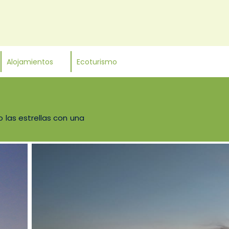
Alojamientos
Ecoturismo
 las estrellas con una