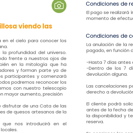
Condiciones de r
El pago se realizará
momento de efectuar
llosa viendo las
Condiciones de c
 en el cielo para conocer los
La anulación de la r
ana.
pagado, en función 
la profundidad del universo.
ando frente a nuestros ojos de
-Hasta 7 días antes 
ién en la mitología que ha
-Dentro de los 7 dí
adores y forman parte ya de
devolución alguna.
los participantes y comenzará
todos podremos reconocer los
Las cancelaciones pa
aremos con nuestro telescopio
derecho a devolución
on mayor aumento, precisión
El cliente podrá sol
 disfrutar de una Cata de las
antes de la fecha de 
es de quesos artesanos de la
la disponibilidad y 
reserva.
 que nos introducirá en el
locales.