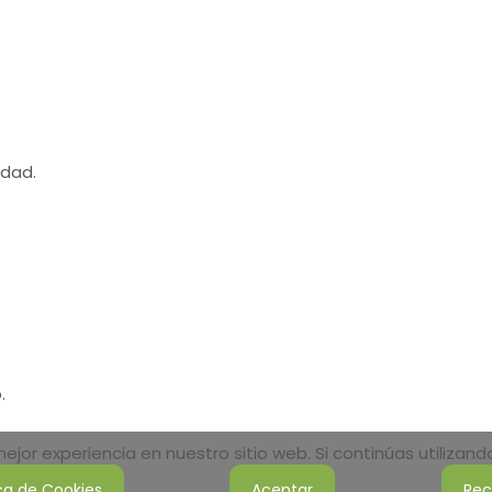
idad.
.
jor experiencia en nuestro sitio web. Si continúas utilizan
ica de Cookies
Aceptar
Rec