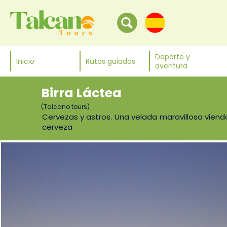
Deporte y
Inicio
Rutas guiadas
aventura
Birra Láctea
(Talcano tours)
Cervezas y astros. Una velada maravillosa viendo
cerveza