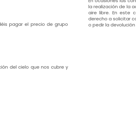
En ocasiones las co
la realización de la 
aire libre. En este
derecho a solicitar c
déis pagar el precio de grupo
o pedir la devolución
ción del cielo que nos cubre y