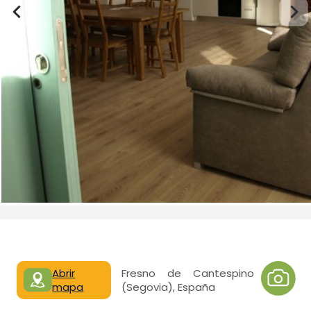
Abrir
Fresno de Cantespino
mapa
(Segovia), España